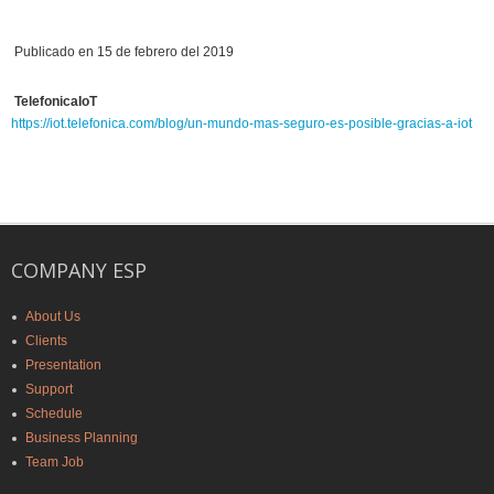
Publicado en 15 de febrero del 2019
TelefonicaIoT
https://iot.telefonica.com/blog/un-mundo-mas-seguro-es-posible-gracias-a-iot
COMPANY ESP
About Us
Clients
Presentation
Support
Schedule
Business Planning
Team Job