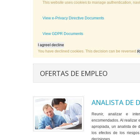
This website uses cookies to manage authentication, navig
View e-Privacy Directive Documents
View GDPR Documents
I agree
I decline
You have declined cookies. This decision can be reversed.
R
OFERTAS DE EMPLEO
ANALISTA DE 
Reunir, analizar e int
encomendados. Al realizar el
apropiada, un analista de 
los efectos de los riesgo
decisiones.